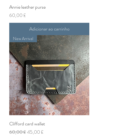
Annie leather purse
Preço
60,00 £
Adicionar ao carrinho
New Arrival
Clifford card wallet
Preço normal
Preço promocional
60,00 £
45,00 £