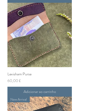
Levisham Purse
Preço
60,00 £
Adicionar ao carrinho
New Arrival