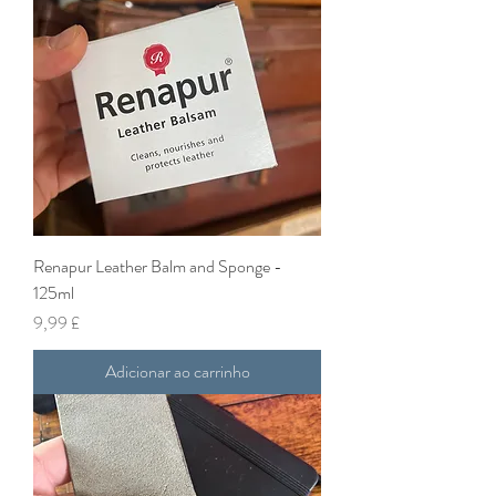
Renapur Leather Balm and Sponge -
125ml
Preço
9,99 £
Adicionar ao carrinho