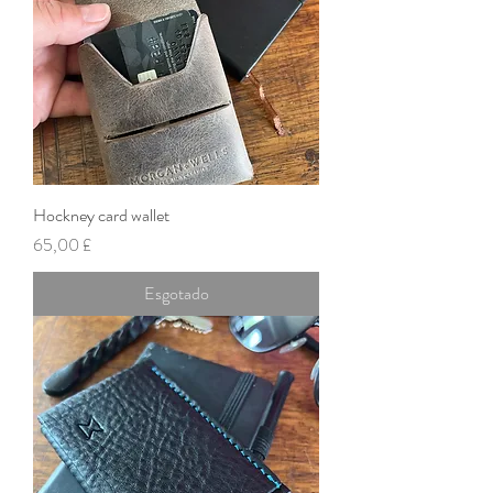
Hockney card wallet
Preço
65,00 £
Esgotado