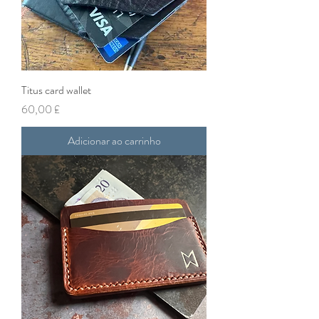
Titus card wallet
Preço
60,00 £
Adicionar ao carrinho