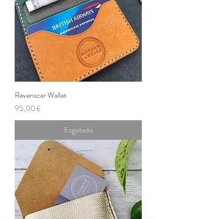
Ravenscar Wallet
Preço
95,00 £
Esgotado