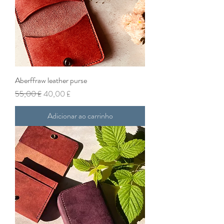
Aberffraw leather purse
Preço normal
Preço promocional
55,00 £
40,00 £
Adicionar ao carrinho