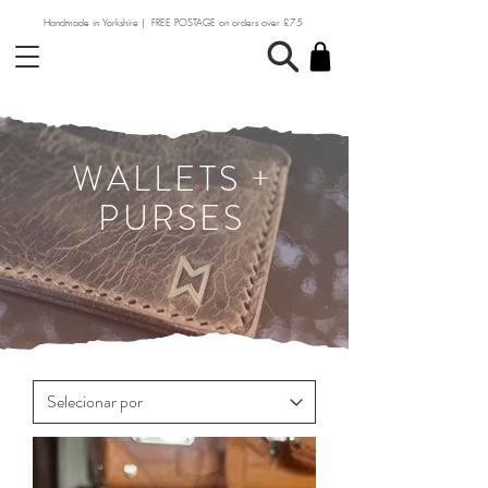
Handmade in Yorkshire | FREE POSTAGE on orders over £75
WALLETS +
PURSES