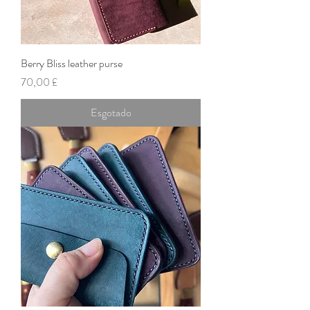
Berry Bliss leather purse
Preço
70,00 £
Esgotado