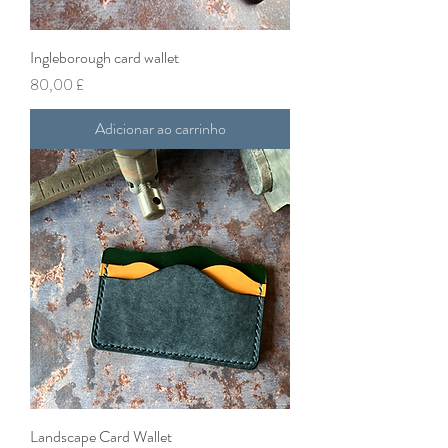
Ingleborough card wallet
Preço
80,00 £
Adicionar ao carrinho
Landscape Card Wallet