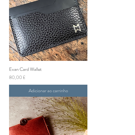
Evan Card Wallet
Preço
80,00 £
Adicionar ao carrinho